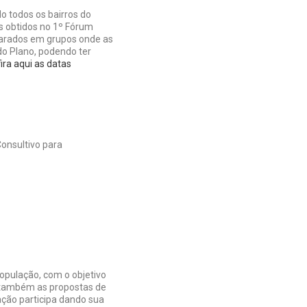
 todos os bairros do
s obtidos no 1º Fórum
parados em grupos onde as
do Plano, podendo ter
ira aqui as datas
Consultivo para
população, com o objetivo
 também as propostas de
ação participa dando sua